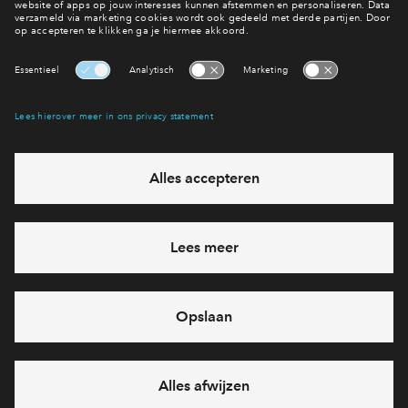
Interesse in een woning in Zijdekwartier?
Alles over de planning
Interesse? Meld je dan snel aan
Hiermee blijf je op de hoogte van het belangrijkste nieuws en
eventuele projecten
Ja, ik wil mij aanmelden
Heb je een vraag en wil je direct antwoord? Bel ons op
088
71 22 864
6 dagen per week beschikbaar (behalve tijdens
feestdagen)
vandaag van
09:00 - 18:00 uur