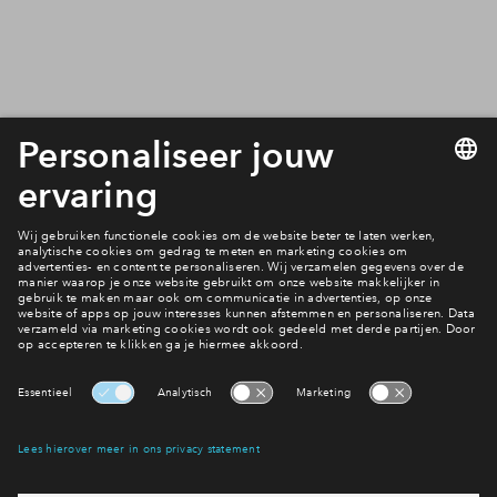
Filters
woningtype
Tussenwon
Apparteme
Beschikbaarhe
vrij
In optie
verkocht