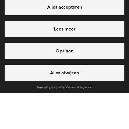
Voorzieningen
Bereken reistijd
Selecteer vervoermiddel
Selecteer vervoermiddel
Meer weten over dit nieuwbouwplan?
Dít is de visie
10min
30min
60min
Interesse? Meld je dan snel aan
Hiermee blijf je op de hoogte van het belangrijkste nieuws en
eventuele projecten