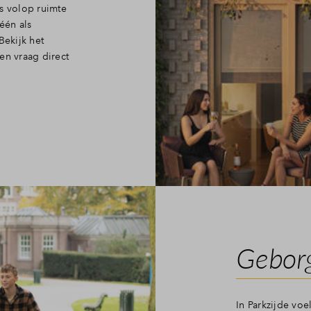
s volop ruimte
één als
ekijk het
n vraag direct
Geborg
In Parkzijde voe