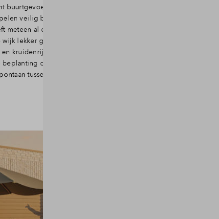
ht buurtgevoel. Je zegt de buren altijd even
elen veilig buiten. Gelukkig zijn de straten
ft meteen al een gerust (en rustig) gevoel.
 wijk lekker groen met een mix aan inheemse
 en kruidenrijke grassen. Allemaal
 beplanting die op het voormalig
 spontaan tussen de voegen van de betonplaten