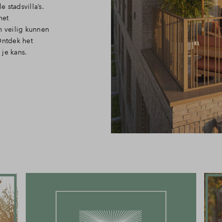
 stadsvilla’s.
het
n veilig kunnen
Ontdek het
je kans.