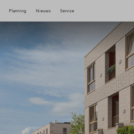
Planning
Nieuws
Service
Mijn Eigen Huis
Financiele check
Financiering
Toewijzing
Woning kopen