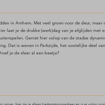
dden in Arnhem. Met veel groen voor de deur, maar 
er laat je de drukke (werk)dag van je afglijden met e
 buitenspelen. Geniet hier volop van de stadse dynami
ng. Dat is wonen in Parkzijde, het oostelijke deel va
roef je de sfeer al een beetje?
n
g groen, hier zie je alleen bestemmingsverkeer en is er volop rui