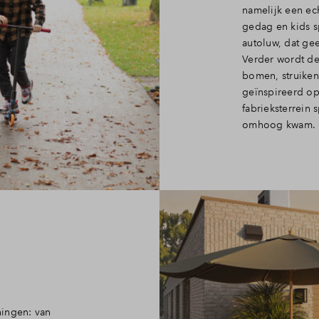
namelijk een ec
gedag en kids sp
autoluw, dat gee
Verder wordt de
bomen, struiken
geïnspireerd op
fabrieksterrein
omhoog kwam.
ningen: van