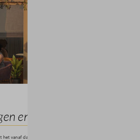
en en groen
lt het vanaf dag één als thuiskomen. Er heerst