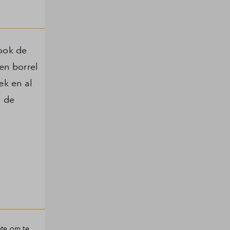
ook de
en borrel
ek en al
n de
mte om te