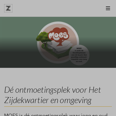
Dé ontmoetingsplek voor Het
Zijdekwartier en omgeving
MOES is dé ontmoetingsplek waar jong en oud