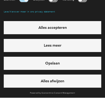
Hiermee blijf je op de hoogte van het belangrijkste nieuws en
eventuele projecten
Ja, ik wil mij aanmelden
Heb je een vraag en wil je direct antwoord? Bel ons op
088
71 22 864
6 dagen per week beschikbaar (behalve tijdens
feestdagen)
vandaag gesloten, zaterdag zijn we vanaf
10:00 uur weer
bereikbaar
via chat en telefoon
Cookies