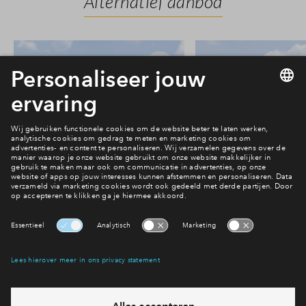
Alternatief aanbod
6
#037
#038
In optie
In optie
Herenhuis #037
Herenhuis #
€ 680.000 v.o.n.
€ 675.000 v.o
Parkzijde fase 2
Parkzijde fase