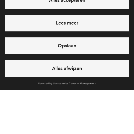
Interesse? Meld je dan snel aan
Hiermee blijf je op de hoogte van het belangrijkste nieuws en
eventuele projecten
Ja, ik wil mij aanmelden
Heb je een vraag en wil je direct antwoord? Bel ons op
088
71 22 864
6 dagen per week beschikbaar (behalve tijdens
feestdagen)
vandaag van
09:00 - 18:00 uur
via chat en telefoon