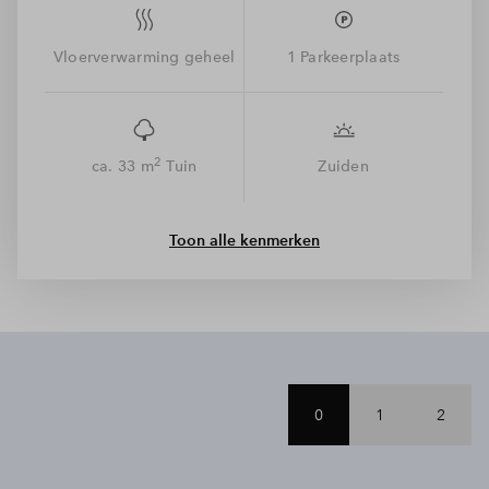
spelen. Gelukkig doet dit niets af aan de bereikbaarheid, want
binnen 10 fietsminuten sta je al in hartje Arnhem vol winkels,
restaurants en terrassen. Dat is groen wonen, met de stad
Vloerverwarming geheel
1 Parkeerplaats
binnen handbereik. De kaveloppervlakte is inclusief groen
achterpad.
2
ca. 33 m
Tuin
Zuiden
Toon alle kenmerken
0
1
2