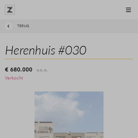
TERUG
Herenhuis #030
€ 680.000
v.o.n.
Verkocht