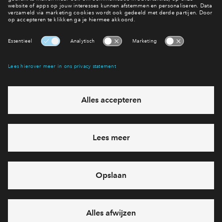
Jouw huis financieren
Bereid je voor
Interesse? Meld je dan snel aan
Hiermee blijf je op de hoogte van het belangrijkste nieuws en
eventuele projecten
Ja, ik wil mij aanmelden
Heb je een vraag en wil je direct antwoord? Bel ons op
088
71 22 864
6 dagen per week beschikbaar (behalve tijdens
feestdagen)
vandaag van
09:00 - 18:00 uur