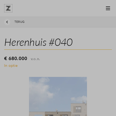
TERUG
Herenhuis #040
€ 680.000
v.o.n.
In optie