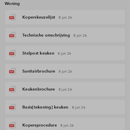
Woning
Koperskeuzelijst
8 jun 26
Technische omschrijving
8 jun 26
Stelpost keuken
8 jun 26
Sanitairbrochure
8 jun 26
Keukenbrochure
8 jun 26
Basis[tekening] keuken
8 jun 26
Kopersprocedure
8 jun 26