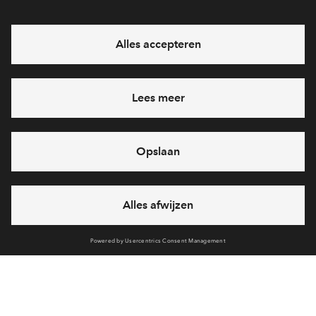
Interesse? Meld je dan snel aan
Hiermee blijf je op de hoogte van het belangrijkste nieuws en
eventuele projecten
Ja, ik wil mij aanmelden
Heb je een vraag en wil je direct antwoord? Bel ons op
088
71 22 864
6 dagen per week beschikbaar (behalve tijdens
feestdagen)
vandaag van
09:00 - 18:00 uur