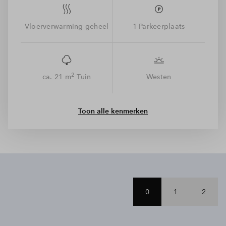
spelen. Gelukkig doet dit niets af aan de bereikbaarheid, want
binnen 10 fietsminuten sta je al in hartje Arnhem vol winkels,
restaurants en terrassen. Dat is groen wonen, met de stad
Vloerverwarming geheel
1 Parkeerplaats
binnen handbereik. De kaveloppervlakte is inclusief groen
achterpad.
2
ca. 21 m
Tuin
Westen
Toon alle kenmerken
0
1
2