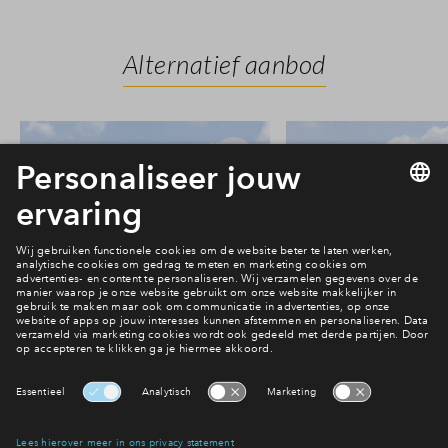
Alternatief aanbod
6
#037
#038
In optie
In optie
Herenhuis #037
Herenhuis #
€ 680.000 v.o.n.
€ 675.000 v.o
Parkzijde fase 2
Parkzijde fase