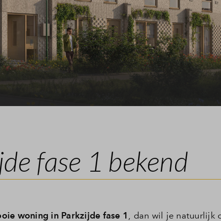
Leeswijzer
Veelgestelde vragen
Contact
ijde fase 1 bekend
oie woning in Parkzijde fase 1
, dan wil je natuurlijk