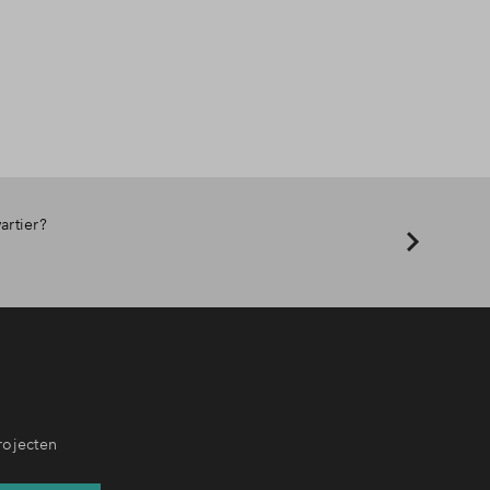
artier?
rojecten