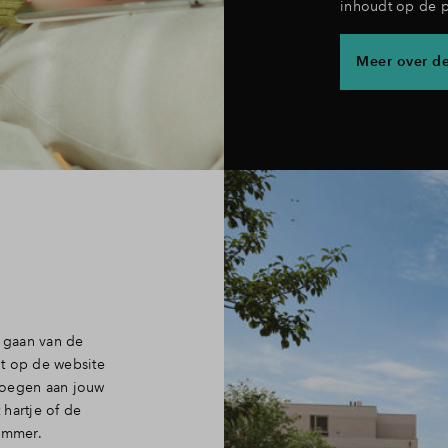
inhoudt op de p
Meer over de
e gaan van de
t op de website
voegen aan jouw
 hartje of de
nummer.