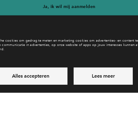
Ja, ik wil mij aanmelden
b je een vraag en wil je direct antwoord? Bel ons op
088 71 22 8
6 dagen per week beschikbaar (behalve tijdens feestdagen)
vandaag van
09:00 - 18:00 uur
via chat en telefoon
Laat een bericht achter
Veelgestelde vragen