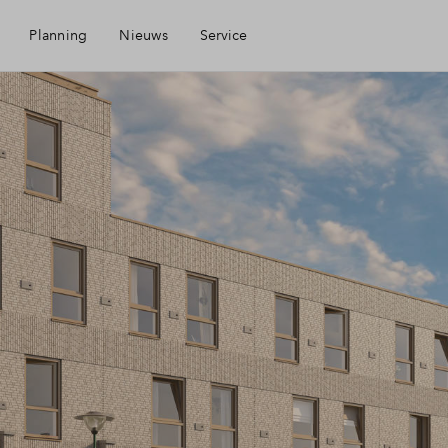
Planning
Nieuws
Service
Mijn Eigen Huis
Financiele check
Financiering
Toewijzing
Woning kopen