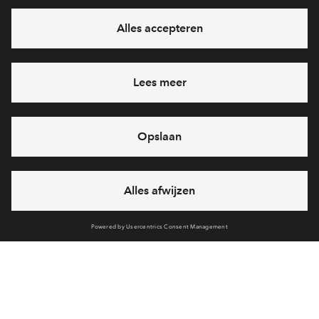
Interesse? Meld je dan snel aan
Hiermee blijf je op de hoogte van het belangrijkste nieuws en
eventuele projecten
Ja, ik wil mij aanmelden
Heb je een vraag en wil je direct antwoord? Bel ons op
088
71 22 864
6 dagen per week beschikbaar (behalve tijdens
feestdagen)
vandaag van
09:00 - 18:00 uur