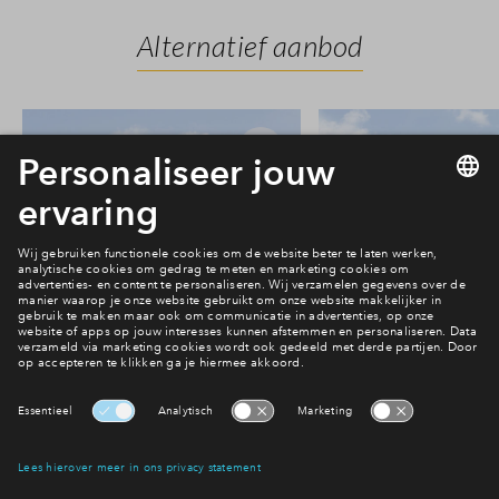
Alternatief aanbod
3
#029
#041
In optie
Vrij
Stadsvilla #029
Stadsvilla #
€ 725.000 v.o.n.
€ 765.000 v.o
Parkzijde fase 2
Parkzijde fase