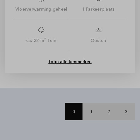
Zijdekwartier, een autoarme wijk waar kinderen veilig kunnen
spelen. Gelukkig doet dit niets af aan de bereikbaarheid, want
Vloerverwarming geheel
1 Parkeerplaats
binnen 10 fietsminuten sta je al in hartje Arnhem vol winkels,
restaurants en terrassen. Dat is groen wonen, met de stad
binnen handbereik. De kaveloppervlakte is inclusief groen
achterpad.
2
ca. 22 m
Tuin
Oosten
Toon alle kenmerken
0
1
2
3