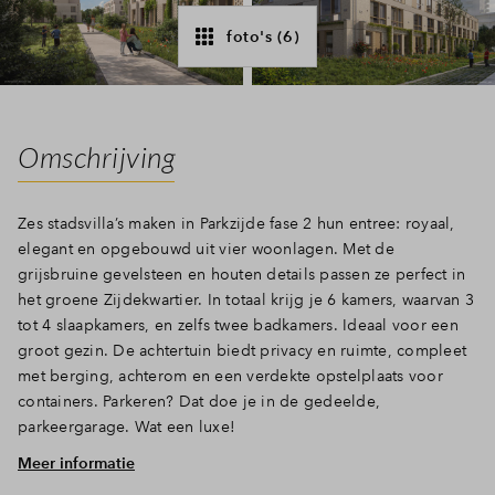
Inloggen
foto's (6)
Omschrijving
Zes stadsvilla’s maken in Parkzijde fase 2 hun entree: royaal,
elegant en opgebouwd uit vier woonlagen. Met de
grijsbruine gevelsteen en houten details passen ze perfect in
het groene Zijdekwartier. In totaal krijg je 6 kamers, waarvan 3
tot 4 slaapkamers, en zelfs twee badkamers. Ideaal voor een
groot gezin. De achtertuin biedt privacy en ruimte, compleet
met berging, achterom en een verdekte opstelplaats voor
containers. Parkeren? Dat doe je in de gedeelde,
parkeergarage. Wat een luxe!
Meer informatie
Volop ruimte, op elke verdieping