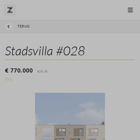
TERUG
Stadsvilla #028
€ 770.000
v.o.n.
Vrij