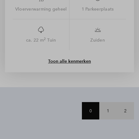
spelen. Gelukkig doet dit niets af aan de bereikbaarheid, want
binnen 10 fietsminuten sta je al in hartje Arnhem vol winkels,
Vloerverwarming geheel
1 Parkeerplaats
restaurants en terrassen. Dat is groen wonen, met de stad
binnen handbereik.
2
ca. 22 m
Tuin
Zuiden
Toon alle kenmerken
0
1
2