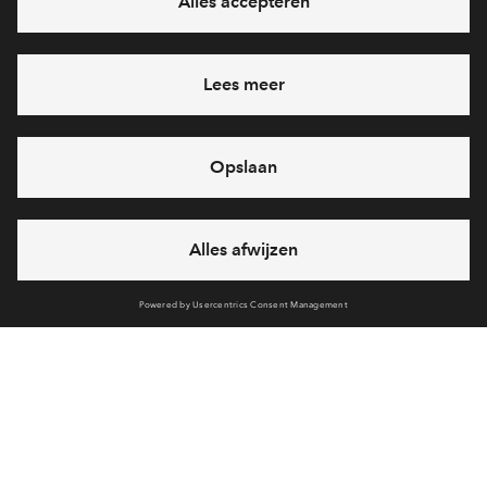
Interesse? Meld je dan snel aan
Hiermee blijf je op de hoogte van het belangrijkste nieuws en
eventuele projecten
Ja, ik wil mij aanmelden
Heb je een vraag en wil je direct antwoord? Bel ons op
088
71 22 864
6 dagen per week beschikbaar (behalve tijdens
feestdagen)
vandaag gesloten, vrijdag zijn we vanaf
09:00 uur weer
bereikbaar
via chat en telefoon