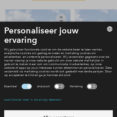
10
#031
#034
In optie
In optie
Rijwoning #031
Rijwoning #
€ 550.000 v.o.n.
€ 550.000 v.o
Parkzijde fase 2
Parkzijde fase