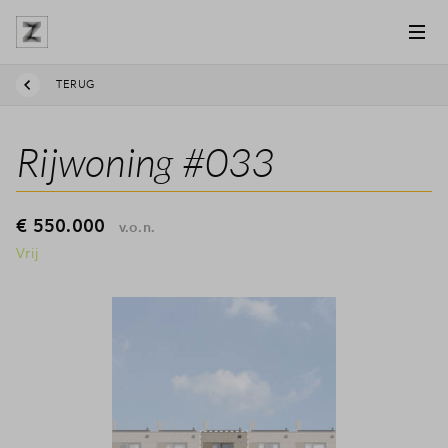
TERUG
Rijwoning #033
€ 550.000
v.o.n.
Vrij