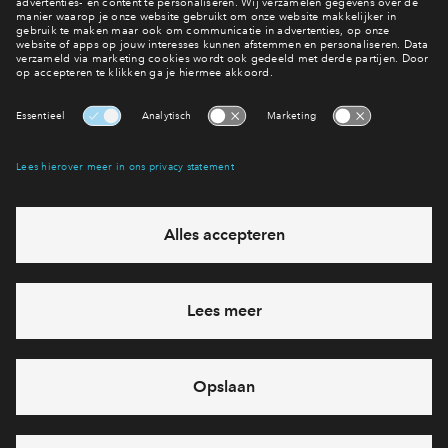
Meer nieuws lezen?
Nieuwsoverzicht
Interesse? Meld je dan snel aan
Hiermee blijf je op de hoogte van het belangrijkste nieuws en
eventuele projecten
Ja, ik wil mij aanmelden
Heb je een vraag en wil je direct antwoord? Bel ons op
088
71 22 864
6 dagen per week beschikbaar (behalve tijdens
feestdagen)
vandaag van
09:00 - 18:00 uur