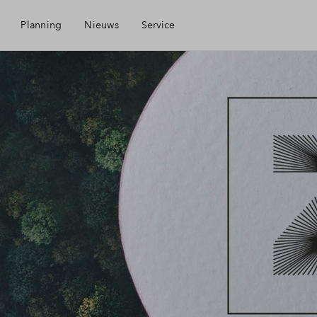
Planning
Nieuws
Service
Mijn Eigen Huis
Financiele check
Financiering
Toewijzing
Woning kopen