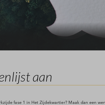
Leeswijzer
Veelgestelde vragen
Contact
nlijst aan
rkzijde fase 1 in Het Zijdekwartier? Maak dan een wen