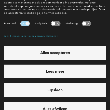
Bekijk de Agenda van MOES
Interesse? Meld je dan snel aan
Hiermee blijf je op de hoogte van het belangrijkste nieuws en
eventuele projecten
Ja, ik wil mij aanmelden
Heb je een vraag en wil je direct antwoord? Bel ons op
088
71 22 864
6 dagen per week beschikbaar (behalve tijdens
feestdagen)
vandaag gesloten, maandag zijn we vanaf
09:00 uur weer
bereikbaar