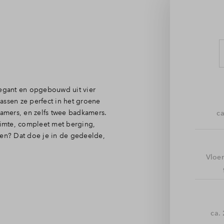
elegant en opgebouwd uit vier
assen ze perfect in het groene
pkamers, en zelfs twee badkamers.
ca
uimte, compleet met berging,
ren? Dat doe je in de gedeelde,
Vloe
en met royale raampartijen.
tuin, en je stelt hier dankzij de
gen hebben beneden een extra
 de drie verdiepingen die
ca.