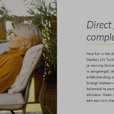
Direct
comple
Hoe fijn is het 
Dankzij LIV Tuin
je woning binne
is aangelegd: de
erfafscheiding z
brengt meteen s
helemaal te per
adviseur. Geen 
één een tuin die