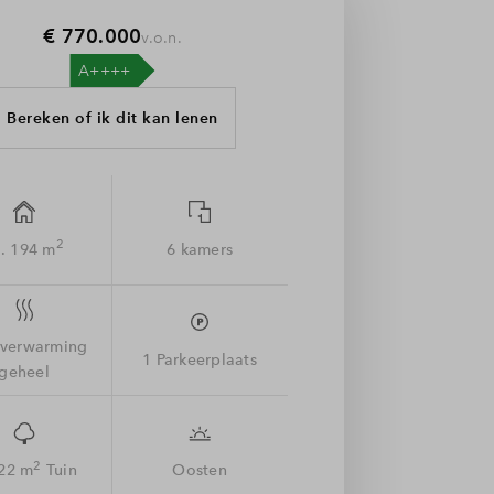
€ 770.000
v.o.n.
Bereken of ik dit kan lenen
2
. 194 m
6 kamers
rverwarming
1 Parkeerplaats
geheel
2
 22 m
Tuin
Oosten