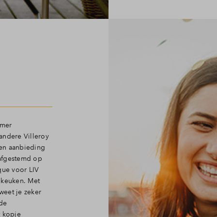
n
amer
andere Villeroy
en aanbieding
 afgestemd op
ue voor LIV
 keuken. Met
weet je zeker
 de
 kopje