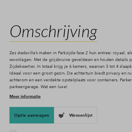
Omschrijving
Zes stadsvilla’s maken in Parkzijde fase 2 hun entree: royaal, 
woonlagen. Met de grijsbruine gevelsteen en houten details p
Zijdekwartier. In totaal krijg je 6 kamers, waarvan 3 tot 4 slaa
Ideaal voor een groot gezin. De achtertuin biedt privacy en r
achterom en een verdekte opstelplaats voor containers. Parke
parkeergarage. Wat een luxe!
Meer informatie
Volop ruimte, op elke verdieping
Vier riante woonlagen bieden ruimte aan lichte, open vertrekk
Beneden geniet je van de lichte leefkeuken met toegang tot de 
Optie aanvragen
Wensenlijst
keukencheque je eigen droomkeuken samen! Sommige wonin
kamer, perfect geschikt als bijvoorbeeld een thuiskantoor. Op