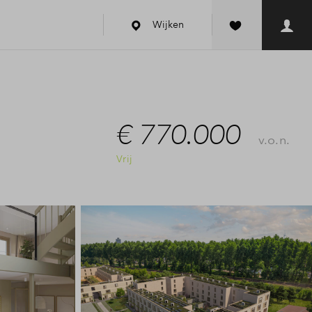
Wijken
€ 770.000
v.o.n.
Vrij