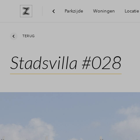
Parkzijde
Woningen
Locatie
Bereikbaarheid
TERUG
Stadsvilla #028
Voorzieningen
Arnhem