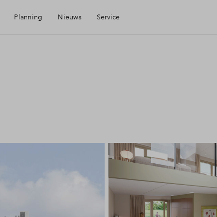
Planning
Nieuws
Service
Mijn Eigen Huis
Financiele check
Financiering
Toewijzing
Woning kopen